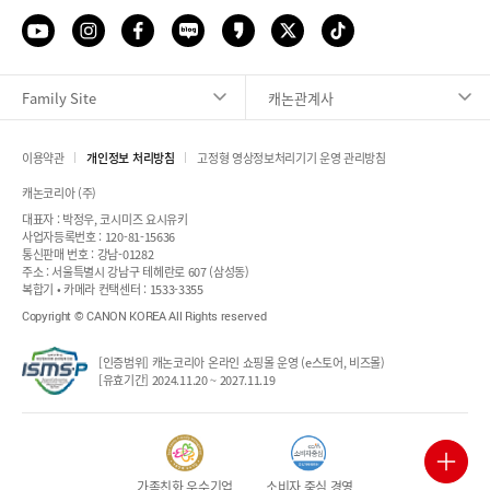
Family Site
캐논관계사
이용약관
개인정보 처리방침
고정형 영상정보처리기기 운영 관리방침
픽업 서비스 신청
캐논코리아 (주)
대표자 : 박정우, 코시미즈 요시유키
사업자등록번호 : 120-81-15636
출장 서비스 신청
통신판매 번호 : 강남-01282
주소 : 서울특별시 강남구 테헤란로 607 (삼성동)
복합기 • 카메라 컨택센터 : 1533-3355
서비스 센터 안내
Copyright © CANON KOREA All Rights reserved
컨택센터 안내
[인증범위] 캐논코리아 온라인 쇼핑몰 운영 (e스토어, 비즈몰)
[유효기간] 2024.11.20 ~ 2027.11.19
원격 지원 서비스
가족친화 우수기업
소비자 중심 경영