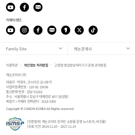
카메라/렌즈
Family Site
캐논관계사
이용약관
개인정보 처리방침
고정형 영상정보처리기기 운영 관리방침
픽업 서비스 신청
캐논코리아 (주)
대표자 : 박정우, 코시미즈 요시유키
사업자등록번호 : 120-81-15636
출장 서비스 신청
통신판매 번호 : 강남-01282
주소 : 서울특별시 강남구 테헤란로 607 (삼성동)
복합기 • 카메라 컨택센터 : 1533-3355
서비스 센터 안내
Copyright © CANON KOREA All Rights reserved
컨택센터 안내
[인증범위] 캐논코리아 온라인 쇼핑몰 운영 (e스토어, 비즈몰)
[유효기간] 2024.11.20 ~ 2027.11.19
원격 지원 서비스