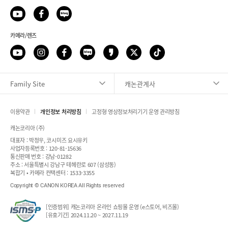
카메라/렌즈
Family Site
캐논관계사
이용약관
개인정보 처리방침
고정형 영상정보처리기기 운영 관리방침
픽업 서비스 신청
캐논코리아 (주)
대표자 : 박정우, 코시미즈 요시유키
사업자등록번호 : 120-81-15636
출장 서비스 신청
통신판매 번호 : 강남-01282
주소 : 서울특별시 강남구 테헤란로 607 (삼성동)
복합기 • 카메라 컨택센터 : 1533-3355
서비스 센터 안내
Copyright © CANON KOREA All Rights reserved
컨택센터 안내
[인증범위] 캐논코리아 온라인 쇼핑몰 운영 (e스토어, 비즈몰)
[유효기간] 2024.11.20 ~ 2027.11.19
원격 지원 서비스